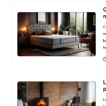
Q
m
C
i
b
t
L
p
L