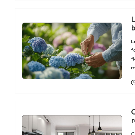
L
b
L
f
f
m
C
r
C