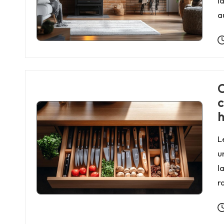
l
a
C
c
h
L
u
l
r