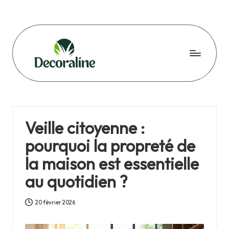
Skip
to
content
D
e
c
Veille citoyenne :
o
pourquoi la propreté de
r
la maison est essentielle
a
au quotidien ?
li
n
20 février 2026
e